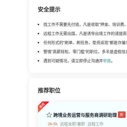
安全提示
找工作不需要先付钱，凡是收取"押金、培训费
远程工作无需出国，凡是诱导出境工作的请提高
任何形式的"刷单、刷任务、垫资返现"都是诈骗
警惕"高薪轻松、零门槛"的职位，多半是虚假信
遇到可疑情况，请立即停止沟通并
举报
。
推荐职位
跨境业务运营与服务商调研助理
新
2k-5k
远程全职/兼职
远程工作