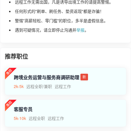
远程工作无需出国，凡是诱导出境工作的请提高警惕。
任何形式的"刷单、刷任务、垫资返现"都是诈骗！
警惕"高薪轻松、零门槛"的职位，多半是虚假信息。
遇到可疑情况，请立即停止沟通并
举报
。
推荐职位
跨境业务运营与服务商调研助理
新
2k-5k
远程全职/兼职
远程工作
客服专员
5k-10k
远程全职
远程工作