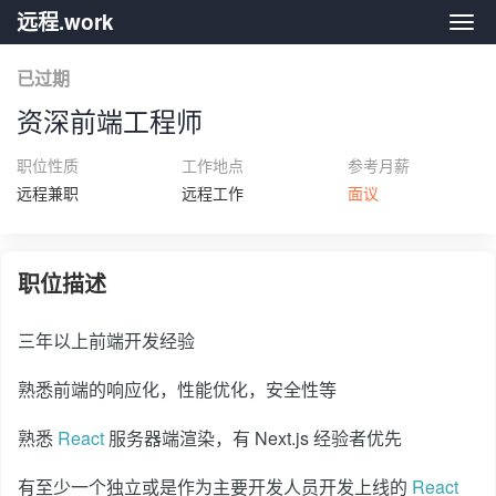
远程.work
远程.
已过期
资深前端工程师
职位性质
工作地点
参考月薪
远程兼职
远程工作
面议
职位描述
三年以上前端开发经验
熟悉前端的响应化，性能优化，安全性等
熟悉
React
服务器端渲染，有 Next.js 经验者优先
有至少一个独立或是作为主要开发人员开发上线的
React