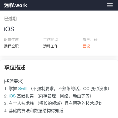
远程.work
远程.
已过期
iOS
职位性质
工作地点
参考月薪
远程全职
远程工作
面议
职位描述
[招聘要求]
1. 掌握
Swift
（不强制要求，不熟练的话，OC 强也没事）
2.
iOS
基础扎实 （内存管理，网络，动画等等）
3. 有个人技术栈 （擅长的领域）且有明确的技术规划
4. 基础的算法和数据结构得知道