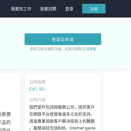
我要找工作
我要招聘
登录
注册
登录后申请
求职过程中谨防诈骗，如遇可疑职位请
举报
公司名称
EVO SG
公司介绍
我們是外包諮詢服務公司，提供客戶
场景撰
在網路平台經營後端多元化的支持，
透過專業協助客戶解決技術上的難題
产品的
。服務項目包括B2B、Internet game
和同业