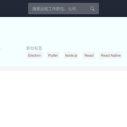
类
职位标签
Electron
Flutter
Node.js
React
React Native