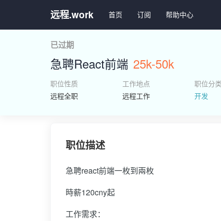
远程.work
首页
订阅
帮助中心
已过期
急聘React前端
25k-50k
职位性质
工作地点
职位分
远程全职
远程工作
开发
职位描述
急聘react前端一枚到兩枚
時薪120cny起
工作需求：