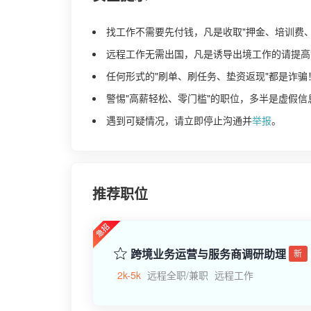
找工作不需要先付钱，凡是收取"押金、培训费
远程工作无需出国，凡是诱导出境工作的请提高
任何形式的"刷单、刷任务、垫资返现"都是诈骗
警惕"高薪轻松、零门槛"的职位，多半是虚假信
遇到可疑情况，请立即停止沟通并
举报
。
推荐职位
跨境业务运营与服务商调研助理
新
2k-5k
远程全职/兼职
远程工作