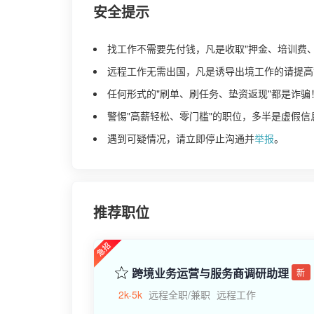
安全提示
找工作不需要先付钱，凡是收取"押金、培训费
远程工作无需出国，凡是诱导出境工作的请提高
任何形式的"刷单、刷任务、垫资返现"都是诈骗
警惕"高薪轻松、零门槛"的职位，多半是虚假信
遇到可疑情况，请立即停止沟通并
举报
。
推荐职位
跨境业务运营与服务商调研助理
新
2k-5k
远程全职/兼职
远程工作