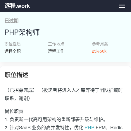
远程.work
远程.
已过期
PHP架构师
职位性质
工作地点
参考月薪
远程全职
远程工作
25k-50k
职位描述
（已招募完成） （投递者将进入人才库等待于团队扩编时
联系，谢谢）
岗位职责
1. 负责新一代高可用架构的重新部署升级与维护。
2. 针对SaaS 业务的高并发特性，优化
PHP
-FPM、Redis