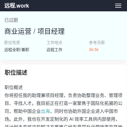
远程.work
远程.
已过期
商业运营 / 项目经理
职位性质
工作地点
参考月薪
远程全职/兼职
远程工作
2k-5k
职位描述
职位概述
你将担任我的助理兼项目经理，负责协助整理业务、管理项
目、寻找人才。我目前正在打造一家聚焦于国际化拓展的公
司，帮助中国企业
出海
，同时也协助外国企业进入中国市
场。此外，我也在开发定制化的 AI 效率工具供内部使用，
并计划未来将这些解决方案推广给有意提升运营效率的其他