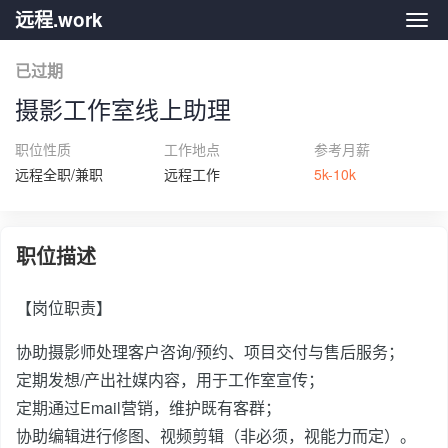
远程.work
远程.
已过期
摄影工作室线上助理
职位性质
工作地点
参考月薪
远程全职/兼职
远程工作
5k-10k
职位描述
【岗位职责】
协助摄影师处理客户咨询/预约、项目交付与售后服务；
定期发想/产出社媒内容，用于工作室宣传；
定期通过Email营销，维护既有客群；
协助编辑进行修图、视频剪辑（非必须，视能力而定）。