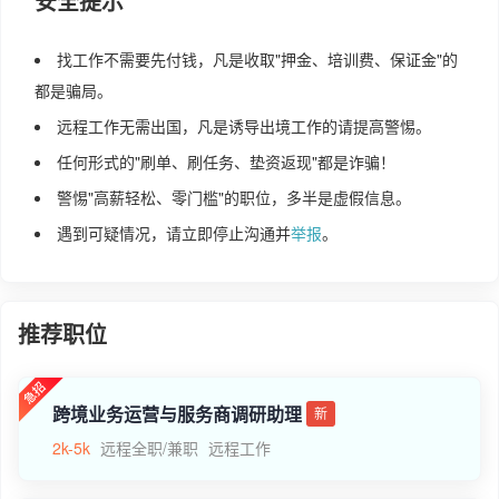
安全提示
找工作不需要先付钱，凡是收取"押金、培训费、保证金"的
都是骗局。
远程工作无需出国，凡是诱导出境工作的请提高警惕。
任何形式的"刷单、刷任务、垫资返现"都是诈骗！
警惕"高薪轻松、零门槛"的职位，多半是虚假信息。
遇到可疑情况，请立即停止沟通并
举报
。
推荐职位
跨境业务运营与服务商调研助理
新
2k-5k
远程全职/兼职
远程工作