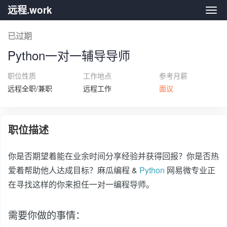
远程.work
远程.
已过期
Python一对一辅导导师
职位性质
工作地点
参考月薪
远程全职/兼职
远程工作
面议
职位描述
你是否期望着能在业余时间分享经验并获得回报？你是否热
爱着帮助他人达成目标？麻瓜编程 &
Python
网易微专业正
在寻找这样的你来担任一对一编程导师。
需要你做的事情：