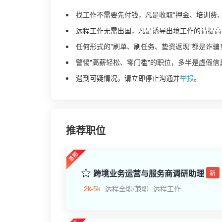
找工作不需要先付钱，凡是收取"押金、培训费
远程工作无需出国，凡是诱导出境工作的请提高
任何形式的"刷单、刷任务、垫资返现"都是诈骗
警惕"高薪轻松、零门槛"的职位，多半是虚假信
遇到可疑情况，请立即停止沟通并
举报
。
推荐职位
跨境业务运营与服务商调研助理
新
2k-5k
远程全职/兼职
远程工作