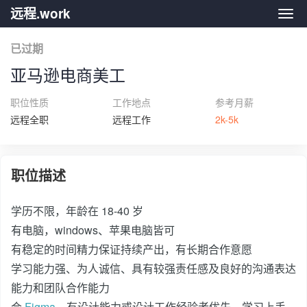
远程.work
远程.
已过期
亚马逊电商美工
职位性质
工作地点
参考月薪
远程全职
远程工作
2k-5k
职位描述
学历不限，年龄在 18-40 岁
有电脑，windows、苹果电脑皆可
有稳定的时间精力保证持续产出，有长期合作意愿
学习能力强、为人诚信、具有较强责任感及良好的沟通表达
能力和团队合作能力
会
Figma
，有设计能力或设计工作经验者优先、学习上手