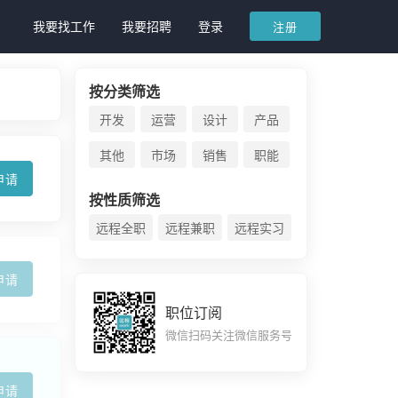
我要找工作
我要招聘
登录
注册
按分类筛选
开发
运营
设计
产品
其他
市场
销售
职能
申请
按性质筛选
远程全职
远程兼职
远程实习
申请
职位订阅
微信扫码关注微信服务号
申请