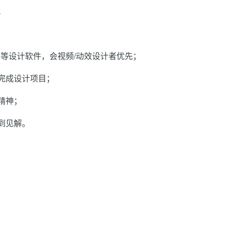
；
；
nDesign 等设计软件，会视频/动效设计者优先；
完成设计项目；
精神；
到见解。