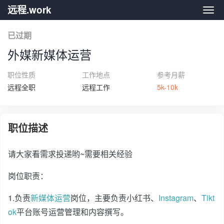
远程.work
远程.
已过期
外媒新媒体运营
职位性质
工作地点
参考月薪
远程全职
远程工作
5k-10k
职位描述
请大家看需求投递哟~需要相关经验
岗位职责：
1.负责
新媒体运营
岗位，主要负责小红书、
Instagram
、
Tikt
ok
平台账号运营管理和内容撰写。