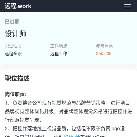
远程.work
远程.
已过期
设计师
职位性质
工作地点
参考月薪
远程全职
远程工作
25k-50k
职位描述
岗位职责：
1、负责整合公司现有视觉规范与品牌营销策略，进行项目
品牌视觉整体优化升级，对品牌整体视觉风格进行把控并进
行创意视觉呈现；
2、把控并落地线上视觉品质，包括但不限于负责logo设
计、社交媒体配图、、活动
KV设计
等延展设计；