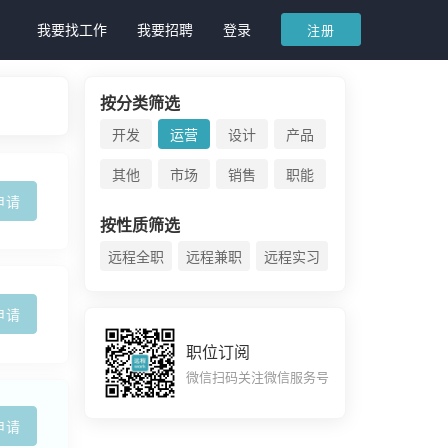
我要找工作
我要招聘
登录
注册
按分类筛选
开发
运营
设计
产品
其他
市场
销售
职能
申请
按性质筛选
远程全职
远程兼职
远程实习
申请
职位订阅
微信扫码关注微信服务号
申请