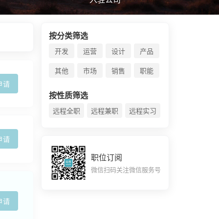
按分类筛选
开发
运营
设计
产品
其他
市场
销售
职能
申请
按性质筛选
远程全职
远程兼职
远程实习
申请
职位订阅
微信扫码关注微信服务号
申请