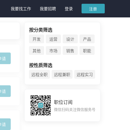
我要找工作
我要招聘
登录
注册
按分类筛选
开发
运营
设计
产品
其他
市场
销售
职能
申请
按性质筛选
远程全职
远程兼职
远程实习
申请
职位订阅
微信扫码关注微信服务号
申请